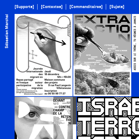
[Supports]
[Contextes]
[Commanditaires]
[Sujets]
Sébastien Marchal