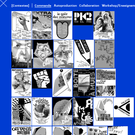
[Contextes]
Commande
Autoproduction
Collaboration
Workshop/Enseignem
Projet suivant