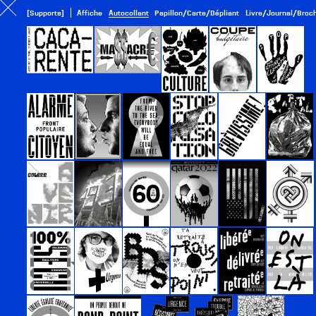
[Supports]
Affiche
Autocollant
Papillon/Carte/Dépliant
Livre/Journal/Broc
Projet suivant