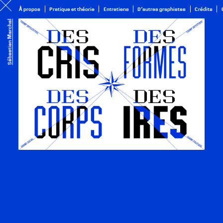
À propos
Pratique et théorie
Entretiens
D’autres graphistes
Crédits
Projet suivant
Sébastien Marchal