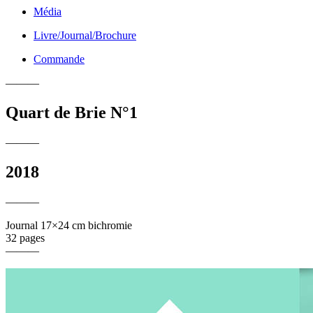
Média
Livre/Journal/Brochure
Commande
———
Quart de Brie N°1
———
2018
———
Journal 17×24 cm bichromie
32 pages
———